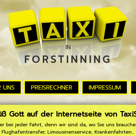
IN
FORSTINNING
R UNS
PREISRECHNER
IMPRESSUM
üß Gott auf der Internetseite von Tax
ner bei jeder Fahrt, denn wir sind da, wo Sie uns brauche
Flughafen­transfer, Limousinen­service, Kranken­fahrten...